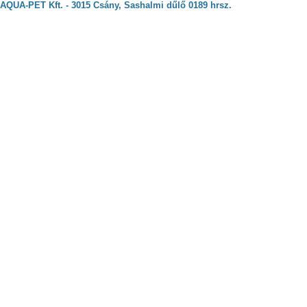
AQUA-PET Kft. - 3015 Csány, Sashalmi dűlő 0189 hrsz.