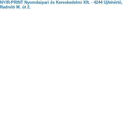
NYIR-PRINT Nyomdaipari és Kereskedelmi Kft. - 4244 Újfehértó,
Radnóti M. út 2.