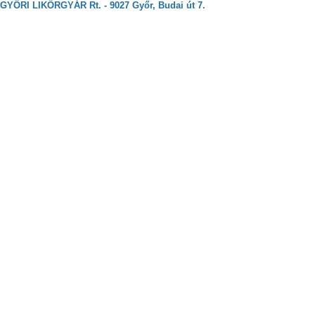
GYŐRI LIKŐRGYÁR Rt. - 9027 Győr, Budai út 7.