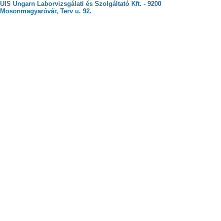
UIS Ungarn Laborvizsgálati és Szolgáltató Kft. - 9200
Mosonmagyaróvár, Terv u. 92.