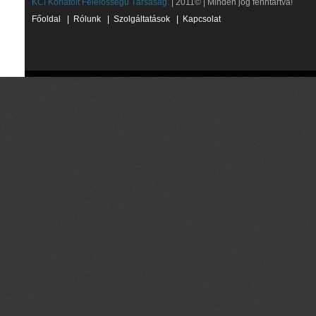
KCI Korlátolt Felelősségű Társaság.
| 2011© | Minden jog fenntartva!
Főoldal
|
Rólunk
|
Szolgáltatások
|
Kapcsolat