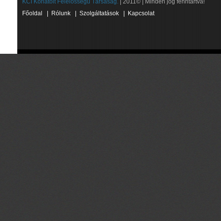
KCI Korlátolt Felelősségű Társaság.
| 2011© | Minden jog fenntartva!
Főoldal
|
Rólunk
|
Szolgáltatások
|
Kapcsolat