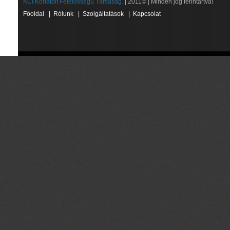
KCI Korlátolt Felelősségű Társaság.
| 2011© | Minden jog fenntartva!
Főoldal
|
Rólunk
|
Szolgáltatások
|
Kapcsolat