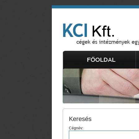
Keresés
Cégnév: