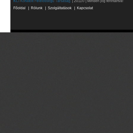
KCI Korlátolt Felelősségű Társaság.
| 2011© | Minden jog fenntartva!
Főoldal
|
Rólunk
|
Szolgáltatások
|
Kapcsolat