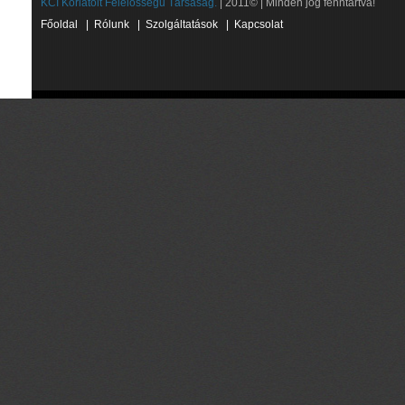
KCI Korlátolt Felelősségű Társaság.
| 2011© | Minden jog fenntartva!
Főoldal
|
Rólunk
|
Szolgáltatások
|
Kapcsolat