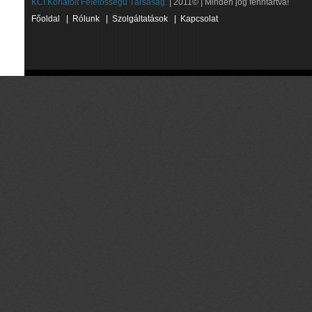
KCI Korlátolt Felelősségű Társaság.
| 2011© | Minden jog fenntartva!
Főoldal
|
Rólunk
|
Szolgáltatások
|
Kapcsolat