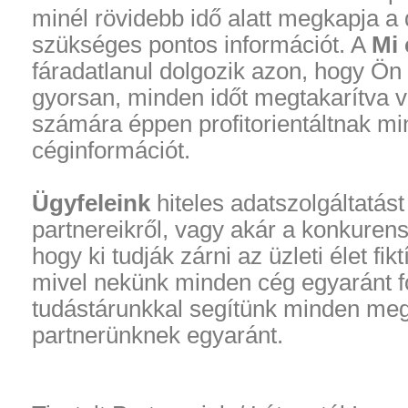
minél rövidebb idő alatt megkapja a
szükséges pontos információt. A
Mi
fáradatlanul dolgozik azon, hogy Ö
gyorsan, minden időt megtakarítva 
számára éppen profitorientáltnak min
céginformációt.
Ügyfeleink
hiteles adatszolgáltatás
partnereikről, vagy akár a konkurens
hogy ki tudják zárni az üzleti élet fik
mivel nekünk minden cég egyaránt fo
tudástárunkkal segítünk minden meg
partnerünknek egyaránt.