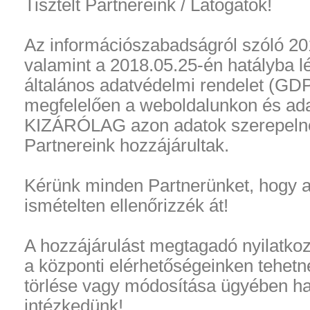
Tisztelt Partnereink / Látogatók!
Az információszabadságról szóló 201
valamint a 2018.05.25-én hatályba l
általános adatvédelmi rendelet (GD
megfelelően a weboldalunkon és ad
KIZÁRÓLAG azon adatok szerepeln
Partnereink hozzájárultak.
Kérünk minden Partnerünket, hogy a 
ismételten ellenőrizzék át!
A hozzájárulást megtagadó nyilatkoz
a központi elérhetőségeinken tehetn
törlése vagy módosítása ügyében ha
intézkedünk!