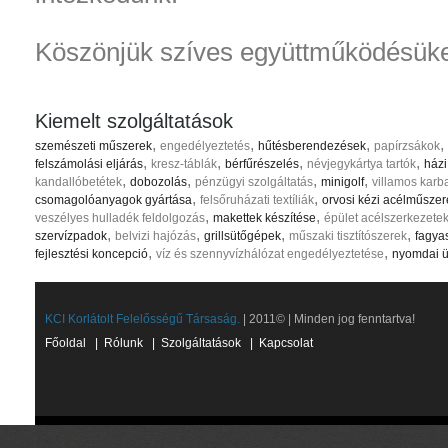
Köszönjük szíves együttműködésüke
Kiemelt szolgáltatások
,
,
,
,
szemészeti műszerek
engedélyeztetés
hűtésberendezések
papírzsákok
,
,
,
,
felszámolási eljárás
kresz-táblák
bérfűrészelés
névjegykártya tartók
házi
,
,
,
,
kandallóbetétek
dobozolás
pénzügyi szolgáltatás
minigolf
villamos karb
,
,
csomagolóanyagok gyártása
felsőruházati textíliák
orvosi kézi acélműszer
,
,
veszélyes hulladék feldolgozás
makettek készítése
épület acélszerkezete
,
,
,
,
szervízpadok
belvizi hajózás
grillsütőgépek
műszaki tisztítószerek
fagya
,
,
fejlesztési koncepció
víz és szennyvízhálózat engedélyeztetése
nyomdai ü
KCI Korlátolt Felelősségű Társaság.
| 2011© | Minden jog fenntartva!
Főoldal
|
Rólunk
|
Szolgáltatások
|
Kapcsolat