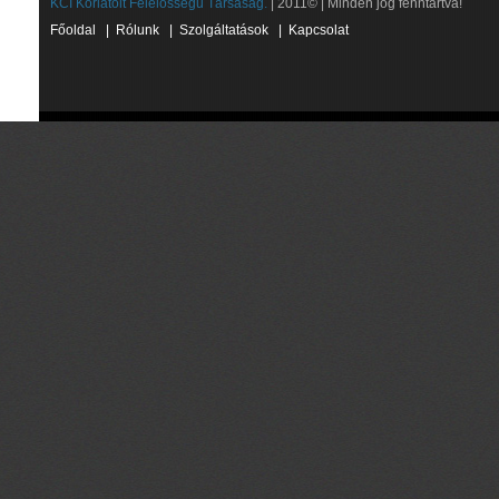
KCI Korlátolt Felelősségű Társaság.
| 2011© | Minden jog fenntartva!
Főoldal
|
Rólunk
|
Szolgáltatások
|
Kapcsolat