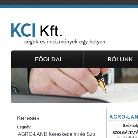
AGRO-LAND 
Keresés
Székhel
Cégnév:
SZOLGÁLTAT
élőállat 