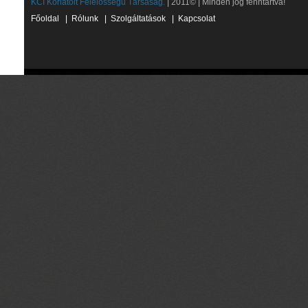
KCI Korlátolt Felelősségű Társaság.
| 2011© | Minden jog fenntartva!
Főoldal
|
Rólunk
|
Szolgáltatások
|
Kapcsolat