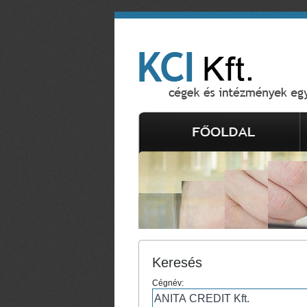
Keresés
Cégnév: