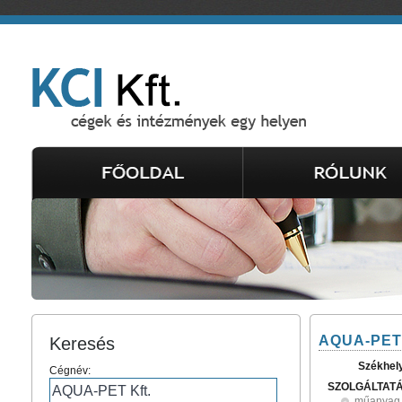
AQUA-PET 
Keresés
Székhel
Cégnév:
SZOLGÁLTAT
műanyag 