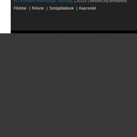
KCI Korlátolt Felelősségű Társaság.
| 2011© | Minden jog fenntartva!
Főoldal
|
Rólunk
|
Szolgáltatások
|
Kapcsolat