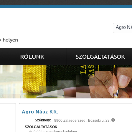
Agro Nász Kft.
Székhely:
8900 Zalaegerszeg , Bozsoki u. 23.
SZOLGÁLTATÁSOK
élőállat nagykereskedelem