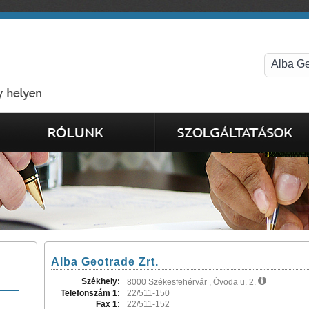
Alba Geotrade Zrt.
Székhely:
8000 Székesfehérvár , Óvoda u. 2.
Telefonszám 1:
22/511-150
Fax 1:
22/511-152