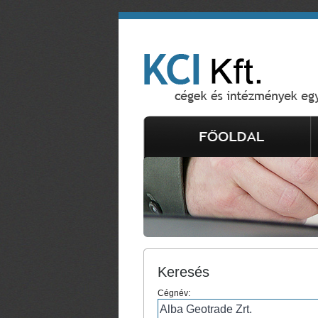
Keresés
Cégnév: