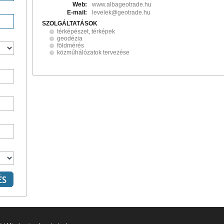
Web:
www.albageotrade.hu
E-mail:
levelek@geotrade.hu
SZOLGÁLTATÁSOK
térképészet, térképek
geodézia
földmérés
közműhálózatok tervezése