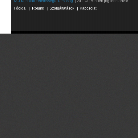
KCI Korlátolt Felelősségű Társaság.
| 2011© | Minden jog fenntartva!
Főoldal
|
Rólunk
|
Szolgáltatások
|
Kapcsolat