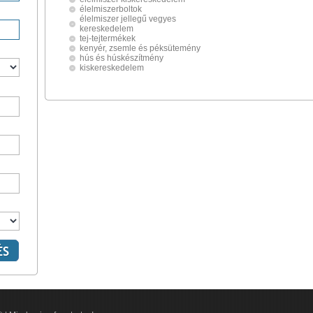
élelmiszerboltok
élelmiszer jellegű vegyes
kereskedelem
tej-tejtermékek
kenyér, zsemle és péksütemény
hús és húskészítmény
kiskereskedelem