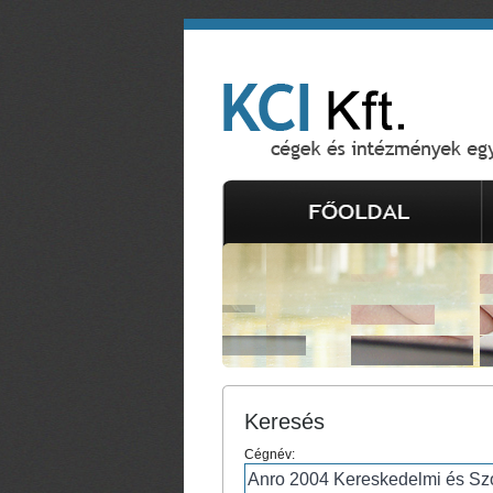
Keresés
Cégnév: