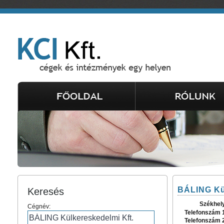
BÁLING Kül
Keresés
Székhel
Cégnév:
Telefonszám 
Telefonszám 