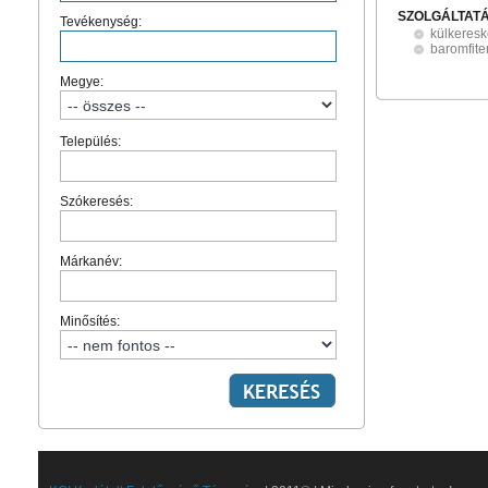
SZOLGÁLTAT
Tevékenység:
külkeres
baromfit
Megye:
Település:
Szókeresés:
Márkanév:
Minősítés: