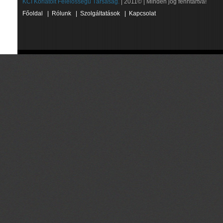
KCI Korlátolt Felelősségű Társaság.
| 2011© | Minden jog fenntartva!
Főoldal
|
Rólunk
|
Szolgáltatások
|
Kapcsolat