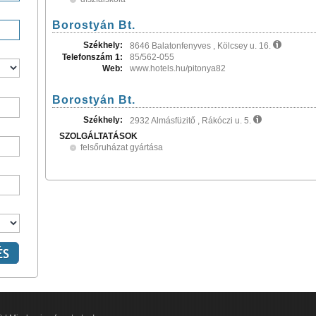
Borostyán Bt.
Székhely:
8646 Balatonfenyves , Kölcsey u. 16.
Telefonszám 1:
85/562-055
Web:
www.hotels.hu/pitonya82
Borostyán Bt.
Székhely:
2932 Almásfüzitő , Rákóczi u. 5.
SZOLGÁLTATÁSOK
felsőruházat gyártása