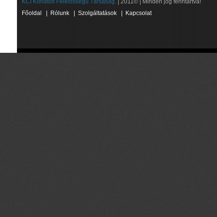
KCI Korlátolt Felelősségű Társaság.
| 2011© | Minden jog fenntartva!
Főoldal
|
Rólunk
|
Szolgáltatások
|
Kapcsolat