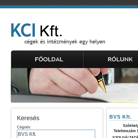
BVS Kft.
Keresés
Székhel
Cégnév:
Telefonszám 
SZOLGÁLTAT