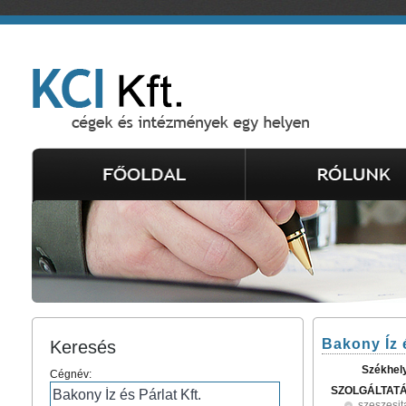
Bakony Íz é
Keresés
Székhel
Cégnév:
SZOLGÁLTAT
szeszesit