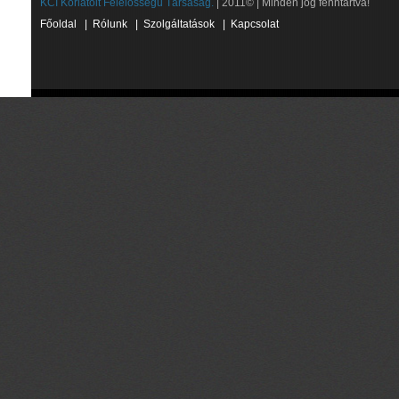
KCI Korlátolt Felelősségű Társaság.
| 2011© | Minden jog fenntartva!
Főoldal
|
Rólunk
|
Szolgáltatások
|
Kapcsolat