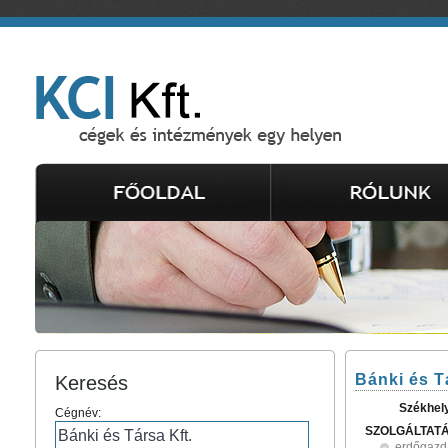
Bánki és T
Keresés
Székhel
Cégnév:
SZOLGÁLTAT
erdőgazdá