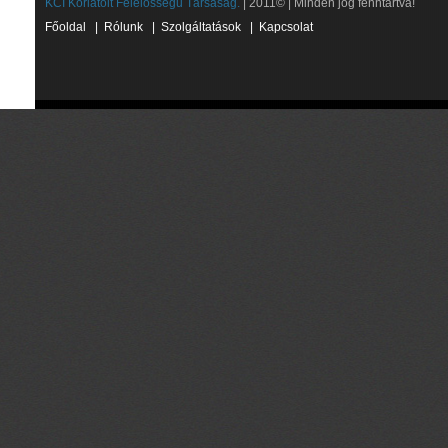
KCI Korlátolt Felelősségű Társaság.
| 2011© | Minden jog fenntartva!
Főoldal
|
Rólunk
|
Szolgáltatások
|
Kapcsolat