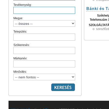
Tevékenység:
Bánki és T
Székhel
Megye:
Telefonszám 
SZOLGÁLTAT
szeszfőz
Település:
Szókeresés:
Márkanév:
Minősítés: