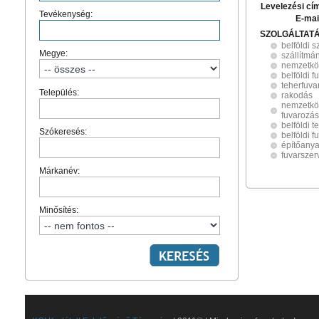
Levelezési cí
Tevékenység:
E-mai
SZOLGÁLTAT
belföldi 
Megye:
szállítmá
nemzetköz
belföldi 
teherfuva
Település:
rakodás
nemzetköz
fuvarozás
belföldi 
Szókeresés:
belföldi 
építőany
fuvarszer
Márkanév:
Minősítés: