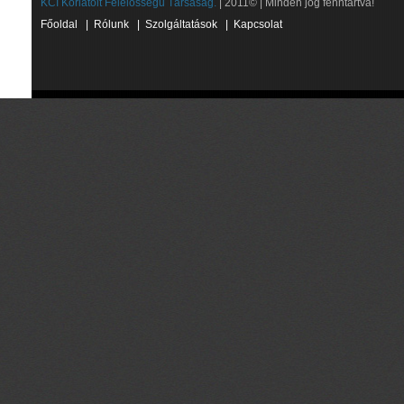
KCI Korlátolt Felelősségű Társaság.
| 2011© | Minden jog fenntartva!
Főoldal
|
Rólunk
|
Szolgáltatások
|
Kapcsolat