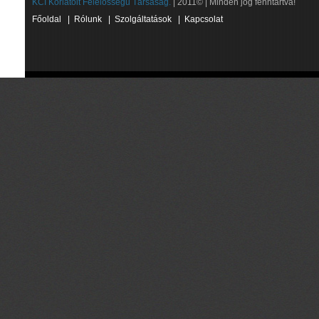
KCI Korlátolt Felelősségű Társaság.
| 2011© | Minden jog fenntartva!
Főoldal
|
Rólunk
|
Szolgáltatások
|
Kapcsolat