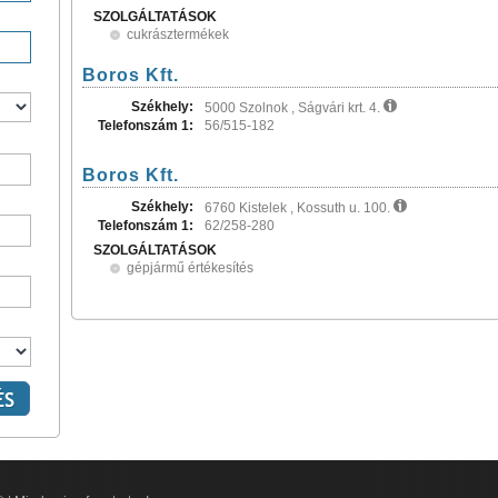
SZOLGÁLTATÁSOK
cukrásztermékek
Boros Kft.
Székhely:
5000 Szolnok , Ságvári krt. 4.
Telefonszám 1:
56/515-182
Boros Kft.
Székhely:
6760 Kistelek , Kossuth u. 100.
Telefonszám 1:
62/258-280
SZOLGÁLTATÁSOK
gépjármű értékesítés