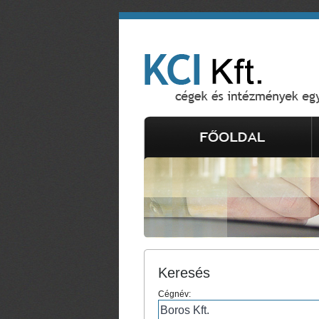
Keresés
Cégnév: