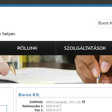
Boros Kft.
Székhely:
6640 Csongrád , Fő u. 20.
Telefonszám 1:
63/570-077
Fax 1:
63/570-077