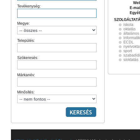
Web
Tevékenység:
E-mai
Egyé
SZOLGÁLTAT
Megye:
iskola
oktatás
általános
informati
Település:
ECDL
nyelvokta
sport
szabadid
Szókeresés:
síoktatás
Márkanév:
Minősítés: