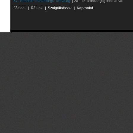
KCI Korlátolt Felelősségű Társaság.
| 2011© | Minden jog fenntartva!
Főoldal
|
Rólunk
|
Szolgáltatások
|
Kapcsolat