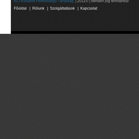
KCI Korlátolt Felelősségű Társaság.
| 2011© | Minden jog fenntartva!
Főoldal
|
Rólunk
|
Szolgáltatások
|
Kapcsolat