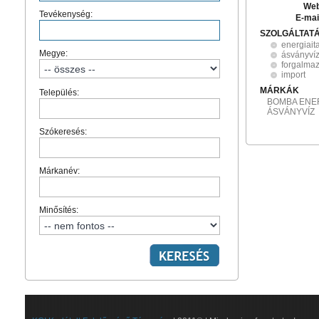
Web
Tevékenység:
E-mai
SZOLGÁLTAT
energiait
Megye:
ásványví
forgalma
import
MÁRKÁK
Település:
BOMBA ENER
ÁSVÁNYVÍZ
Szókeresés:
Márkanév:
Minősítés: