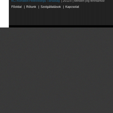
KCI Korlátolt Felelősségű Társaság.
| 2011© | Minden jog fenntartva!
Főoldal
|
Rólunk
|
Szolgáltatások
|
Kapcsolat