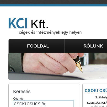
CSOKI CSÚ
Keresés
Székhel
Cégnév:
SZOLGÁLTAT
édesség 