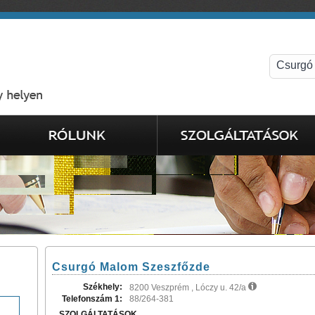
Csurgó Malom Szeszfőzde
Székhely:
8200 Veszprém , Lóczy u. 42/a
Telefonszám 1:
88/264-381
SZOLGÁLTATÁSOK