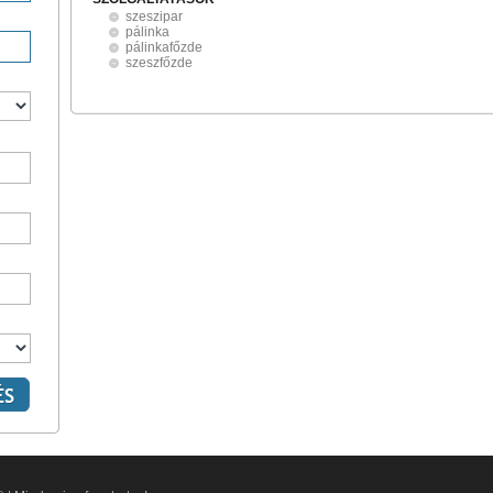
szeszipar
pálinka
pálinkafőzde
szeszfőzde