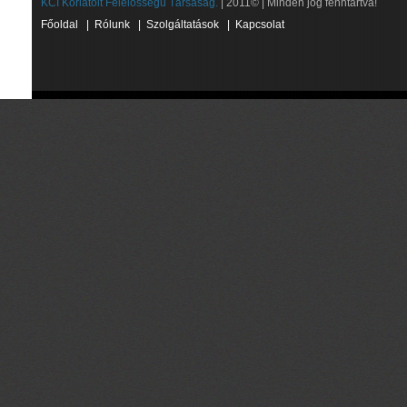
KCI Korlátolt Felelősségű Társaság.
| 2011© | Minden jog fenntartva!
Főoldal
|
Rólunk
|
Szolgáltatások
|
Kapcsolat