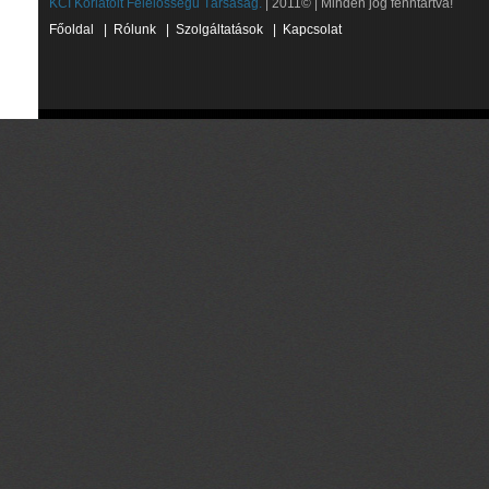
KCI Korlátolt Felelősségű Társaság.
| 2011© | Minden jog fenntartva!
Főoldal
|
Rólunk
|
Szolgáltatások
|
Kapcsolat