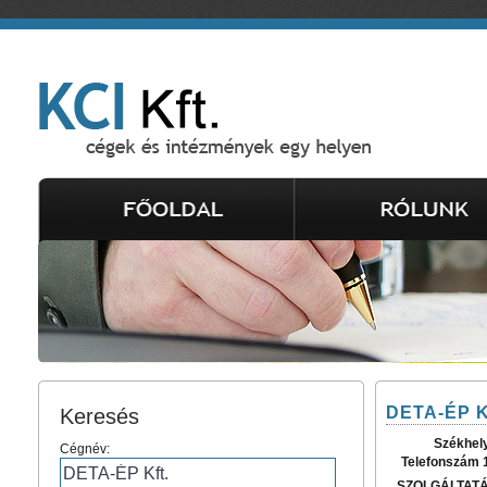
DETA-ÉP K
Keresés
Székhel
Cégnév:
Telefonszám 
SZOLGÁLTAT