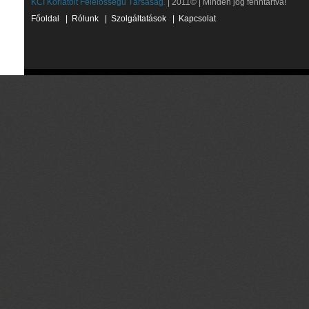
KCI Korlátolt Felelősségű Társaság.
| 2011© | Minden jog fenntartva!
Főoldal
|
Rólunk
|
Szolgáltatások
|
Kapcsolat