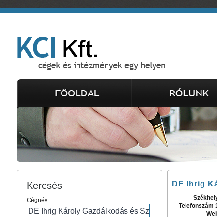
DE Ihrig K
Keresés
Székhel
Cégnév:
Telefonszám 
Web