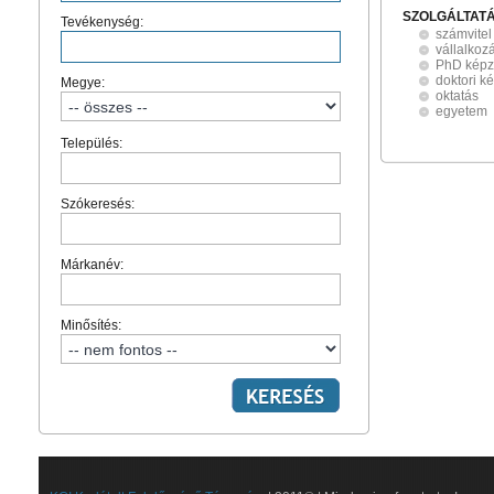
SZOLGÁLTAT
Tevékenység:
számvitel
vállalkoz
PhD képz
doktori k
Megye:
oktatás
egyetem
Település:
Szókeresés:
Márkanév:
Minősítés: