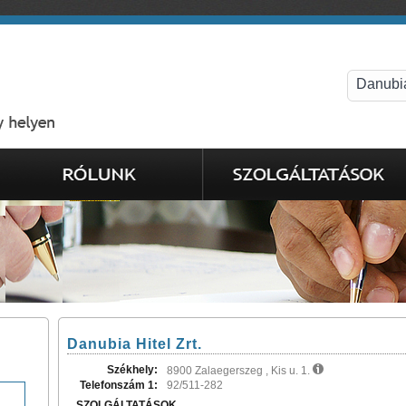
Danubia Hitel Zrt.
Székhely:
8900 Zalaegerszeg , Kis u. 1.
Telefonszám 1:
92/511-282
SZOLGÁLTATÁSOK