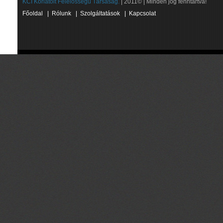
KCI Korlátolt Felelősségű Társaság.
| 2011© | Minden jog fenntartva!
Főoldal
|
Rólunk
|
Szolgáltatások
|
Kapcsolat