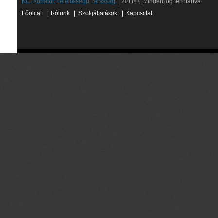
KCI Korlátolt Felelősségű Társaság.
| 2011© | Minden jog fenntartva!
Főoldal
|
Rólunk
|
Szolgáltatások
|
Kapcsolat