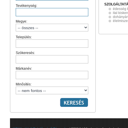
SZOLGÁLTAT
Tevékenység:
édesség 
ital kisk
dohányár
élelmisze
Megye:
Település:
Szókeresés:
Márkanév:
Minősítés: