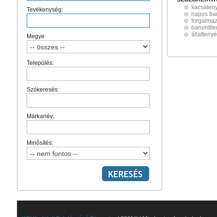
kacsaten
Tevékenység:
napos ba
forgalma
baromfite
állatteny
Megye:
Település:
Szókeresés:
Márkanév:
Minősítés: