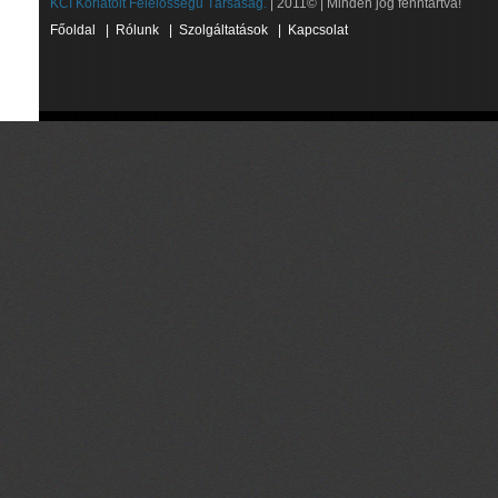
KCI Korlátolt Felelősségű Társaság.
| 2011© | Minden jog fenntartva!
Főoldal
|
Rólunk
|
Szolgáltatások
|
Kapcsolat