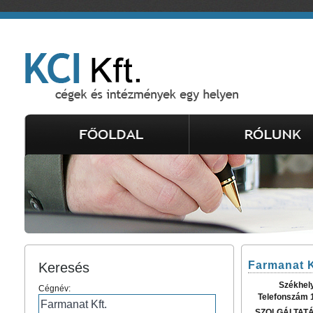
Farmanat K
Keresés
Székhel
Cégnév:
Telefonszám 
SZOLGÁLTAT