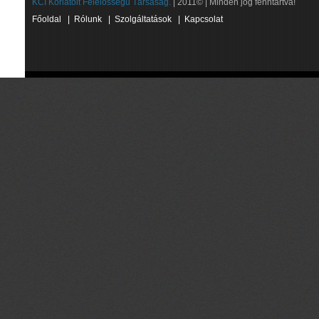
KCI Korlátolt Felelősségű Társaság.
| 2011© | Minden jog fenntartva!
Főoldal
|
Rólunk
|
Szolgáltatások
|
Kapcsolat