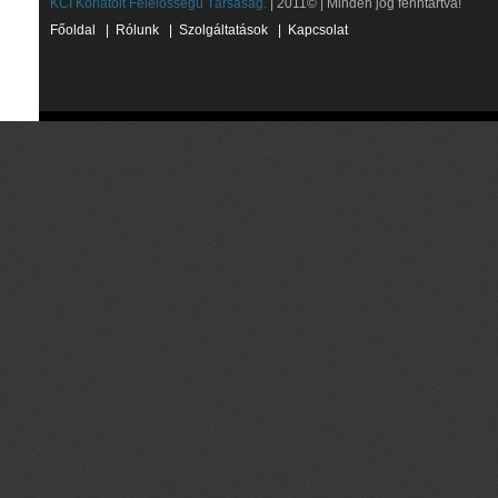
KCI Korlátolt Felelősségű Társaság.
| 2011© | Minden jog fenntartva!
Főoldal
|
Rólunk
|
Szolgáltatások
|
Kapcsolat