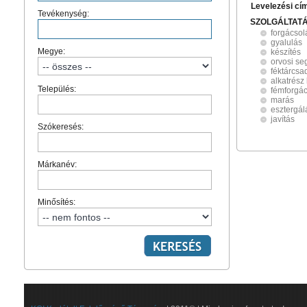
Levelezési cí
Tevékenység:
SZOLGÁLTAT
forgácsol
gyalulás
Megye:
készítés
orvosi s
féktárcsa
alkatrész
Település:
fémforgá
marás
esztergál
javítás
Szókeresés:
Márkanév:
Minősítés: