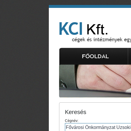
Keresés
Cégnév: