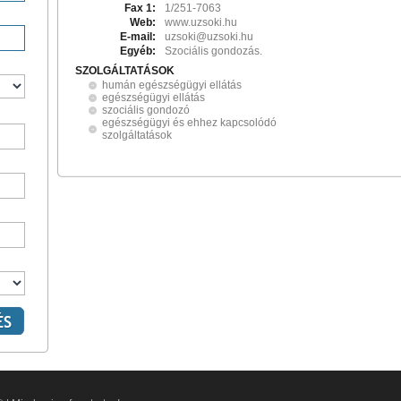
Fax 1:
1/251-7063
Web:
www.uzsoki.hu
E-mail:
uzsoki@uzsoki.hu
Egyéb:
Szociális gondozás.
SZOLGÁLTATÁSOK
humán egészségügyi ellátás
egészségügyi ellátás
szociális gondozó
egészségügyi és ehhez kapcsolódó
szolgáltatások