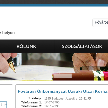
Fővárosi Önkormányzat Uzsoki Utcai Kórhá
Székhely:
1145 Budapest , Uzsoki u. 29-41.
Telefonszám 1:
1/467-3700
Telefonszám 2:
1/251-7333