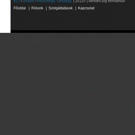
KCI Korlátolt Felelősségű Társaság.
| 2011© | Minden jog fenntartva!
Főoldal
|
Rólunk
|
Szolgáltatások
|
Kapcsolat