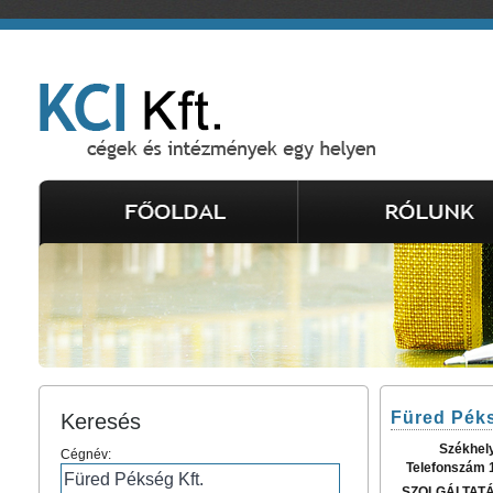
Füred Péks
Keresés
Székhel
Cégnév:
Telefonszám 
SZOLGÁLTAT