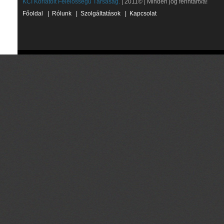
KCI Korlátolt Felelősségű Társaság.
| 2011© | Minden jog fenntartva!
Főoldal
|
Rólunk
|
Szolgáltatások
|
Kapcsolat