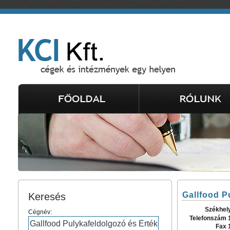
Gallfood P
Keresés
Székhel
Cégnév:
Telefonszám 
Fax 