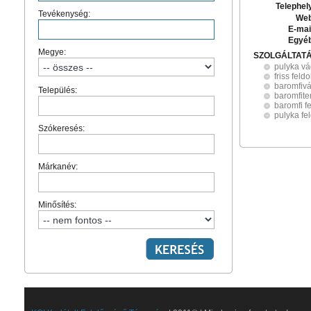
Telephel
Tevékenység:
Web
E-mai
Egyé
Megye:
SZOLGÁLTAT
pulyka vá
friss feld
baromfivá
Település:
baromfit
baromfi f
pulyka fe
Szókeresés:
Márkanév:
Minősítés: