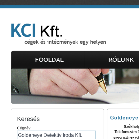
Goldeneye 
Keresés
Székhel
Cégnév:
Telefonszám 
SZOLGÁLTAT