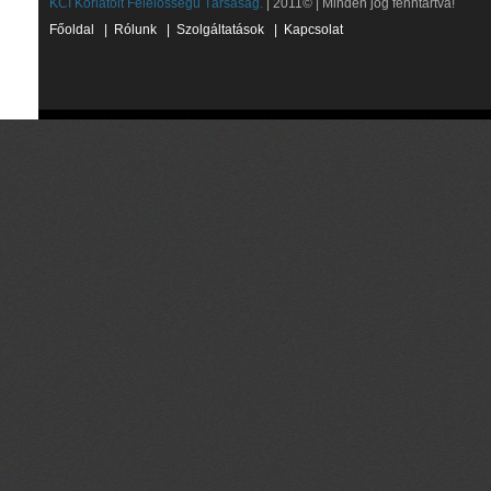
KCI Korlátolt Felelősségű Társaság.
| 2011© | Minden jog fenntartva!
Főoldal
|
Rólunk
|
Szolgáltatások
|
Kapcsolat