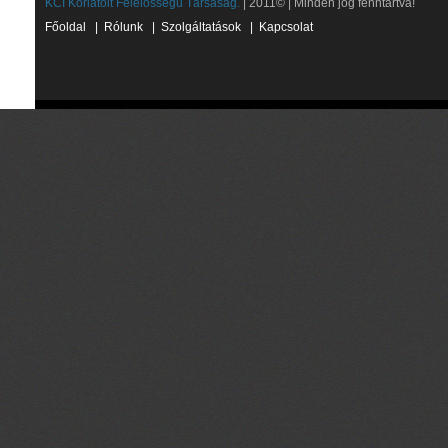
KCI Korlátolt Felelősségű Társaság.
| 2011© | Minden jog fenntartva!
Főoldal
|
Rólunk
|
Szolgáltatások
|
Kapcsolat