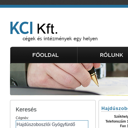
Hajdúszob
Keresés
Székhel
Cégnév:
Telefonszám 
Fax 