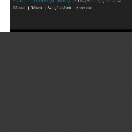
KCI Korlátolt Felelősségű Társaság.
| 2011© | Minden jog fenntartva!
Főoldal
|
Rólunk
|
Szolgáltatások
|
Kapcsolat