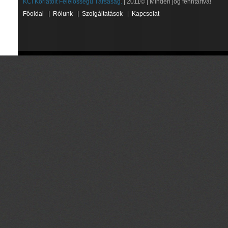
KCI Korlátolt Felelősségű Társaság.
| 2011© | Minden jog fenntartva!
Főoldal
|
Rólunk
|
Szolgáltatások
|
Kapcsolat