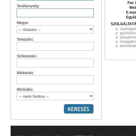
Fax 
Tevékenység:
Web
E-mai
Egyé
Megye:
SZOLGÁLTAT
csomagol
gyümölcs
almaterm
Település:
meggyter
keresked
Szókeresés:
Márkanév:
Minősítés: