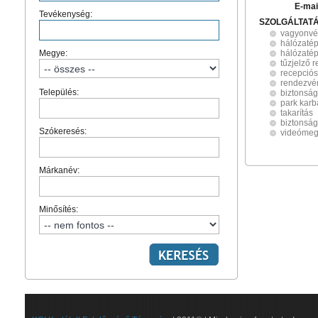
E-mai
Tevékenység:
SZOLGÁLTAT
vagyonv
hálózatép
Megye:
hálózatép
tűzjelző 
recepciós
rendezvén
Település:
biztonság
park karb
takarítás
biztonság
Szókeresés:
videómeg
Márkanév:
Minősítés: