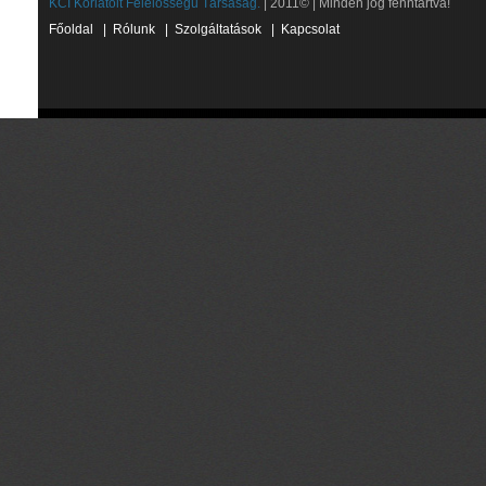
KCI Korlátolt Felelősségű Társaság.
| 2011© | Minden jog fenntartva!
Főoldal
|
Rólunk
|
Szolgáltatások
|
Kapcsolat