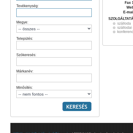
Fax 
Tevékenység:
Web
E-mai
SZOLGÁLTAT
Megye:
szálloda
szállodai
konferen
Település:
Szókeresés:
Márkanév:
Minősítés: