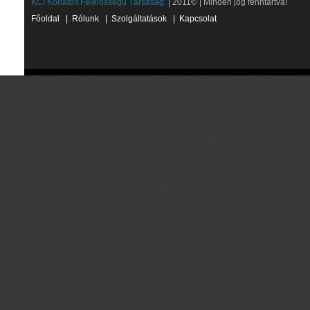
KCI Korlátolt Felelősségű Társaság.
| 2011© | Minden jog fenntartva!
Főoldal
|
Rólunk
|
Szolgáltatások
|
Kapcsolat